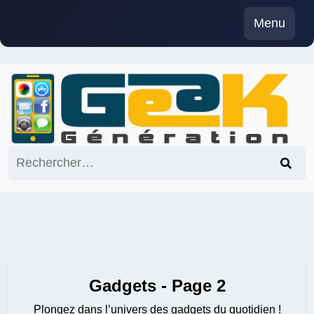
Skip
Menu
to
content
Rechercher :
Gadgets - Page 2
Plongez dans l’univers des gadgets du quotidien !