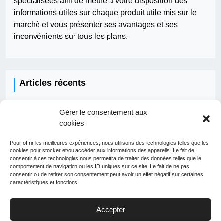
spécialisées afin de mettre à votre disposition des
informations utiles sur chaque produit utile mis sur le
marché et vous présenter ses avantages et ses
inconvénients sur tous les plans.
Articles récents
Comment fonctionne une IA ?
Gérer le consentement aux
cookies
Qui doit faire les travaux pour la fibre ?
Pour offrir les meilleures expériences, nous utilisons des technologies telles que les
Comment développer une application ?
cookies pour stocker et/ou accéder aux informations des appareils. Le fait de
consentir à ces technologies nous permettra de traiter des données telles que le
Quelle application pour voyager facilement ?
comportement de navigation ou les ID uniques sur ce site. Le fait de ne pas
consentir ou de retirer son consentement peut avoir un effet négatif sur certaines
Peut-on louer un téléphone ?
caractéristiques et fonctions.
Accepter