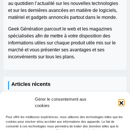
au quotidien l’actualité sur les nouvelles technologies
et sur les dernières avancées en matière de logiciels,
matériel et gadgets annoncés partout dans le monde.
Geek Génération parcourt le web et les magazines
spécialisées afin de mettre à votre disposition des
informations utiles sur chaque produit utile mis sur le
marché et vous présenter ses avantages et ses
inconvénients sur tous les plans.
Articles récents
Gérer le consentement aux
Comment fonctionne une IA ?
cookies
Qui doit faire les travaux pour la fibre ?
Pour offrir les meilleures expériences, nous utilisons des technologies telles que les
Comment développer une application ?
cookies pour stocker et/ou accéder aux informations des appareils. Le fait de
consentir à ces technologies nous permettra de traiter des données telles que le