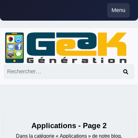
Skip
Menu
to
content
Rechercher :
Applications - Page 2
Dans la catégorie « Applications » de notre blog,