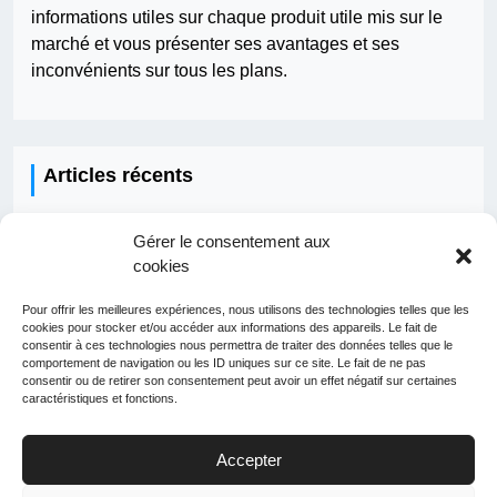
informations utiles sur chaque produit utile mis sur le
marché et vous présenter ses avantages et ses
inconvénients sur tous les plans.
Articles récents
Comment fonctionne une IA ?
Gérer le consentement aux
cookies
Qui doit faire les travaux pour la fibre ?
Pour offrir les meilleures expériences, nous utilisons des technologies telles que les
Comment développer une application ?
cookies pour stocker et/ou accéder aux informations des appareils. Le fait de
consentir à ces technologies nous permettra de traiter des données telles que le
Quelle application pour voyager facilement ?
comportement de navigation ou les ID uniques sur ce site. Le fait de ne pas
consentir ou de retirer son consentement peut avoir un effet négatif sur certaines
Peut-on louer un téléphone ?
caractéristiques et fonctions.
Accepter